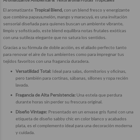
El aromatizante
Tropical Blend,
con un blend fresco y energizante
que combina papaya,melón, mango y maracuyá, es una invitación
sensorial diseñada para quienes buscan un ambiente vibrante,
limpio y sofisticado, este blend equilibra notas frutales exóticas
con una sutileza elegante que no satura los sentidos.
Gracias a su fórmula de doble acción, es el aliado perfecto tanto
para renovar el aire de tus ambientes como para impregnar tus
tejidos favoritos con una fragancia duradera.
Versatilidad Total:
Ideal para salas, dormitorios y oficinas,
pero también para cortinas, sábanas, sillones y ropa recién
lavada.
Fragancia de Alta Persistencia:
Una estela que perdura
durante horas sin perder su frescura original.
Diseño Vintage:
Presentado en un envase gris fumé con una
etiqueta de diseño sabby chic en color blanco y acabados
plata, es el complemento ideal para una decoración moderna
$18.850
$18.850
$20.850
$20.850
00
00
00
00
y cuidada.