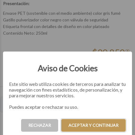
Presentación:
Envase PET (sostenible con el medio ambiente) color gris fumé
Gatillo pulverizador color negro con válvula de seguridad
Etiqueta frontal con detalles de diseño en color plateado
Contenido Neto: 250ml
$
20.850
00
Aviso de Cookies
OPCIONES DE PAGO Y FINANCIACIÓN
00
3x $6.950
3 cuotas
Este sitio web utiliza cookies de terceros para analizar tu
navegación con fines estadísticos, de personalización, y
para mejorar nuestros servicios.
Puedes aceptar o rechazar su uso.
RECHAZAR
ACEPTAR Y CONTINUAR
COMPRA DIRECTA