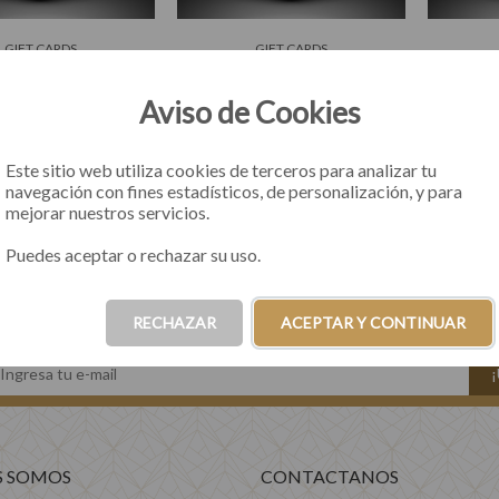
GIFT CARDS
GIFT CARDS
T CARD 50.000
GIFT CARD 30.000
GI
Aviso de Cookies
67
00
otas de $16.666
3 cuotas de $10.000
3 c
Este sitio web utiliza cookies de terceros para analizar tu
navegación con fines estadísticos, de personalización, y para
mejorar nuestros servicios.
COMPRAR
COMPRAR
Puedes aceptar o rechazar su uso.
RECHAZAR
ACEPTAR Y CONTINUAR
S SOMOS
CONTACTANOS