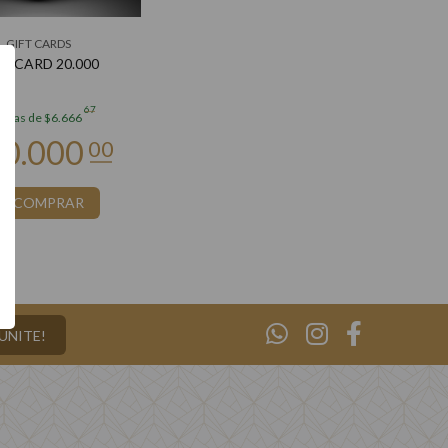
GIFT CARDS
FT CARD 20.000
67
uotas de $6.666
COMPRAR
¡UNITE!