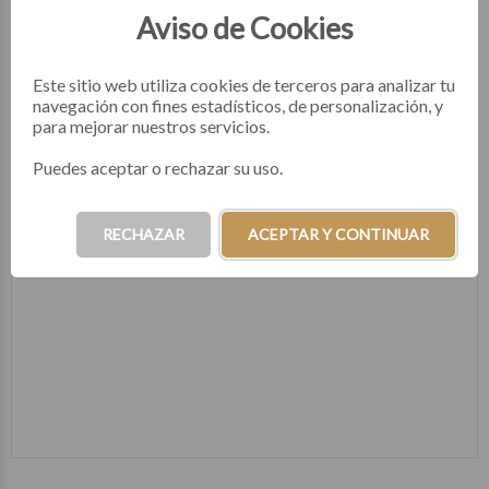
Virrey del Pino 2594 | CABA
Aviso de Cookies
1135844852
hola@mydecotherapy.com
Este sitio web utiliza cookies de terceros para analizar tu
Lunes a Viernes 9:00 a 20:00 Hs. - Sábados 10:30 a 19:30
navegación con fines estadísticos, de personalización, y
Hs.
para mejorar nuestros servicios.
Puedes aceptar o rechazar su uso.
RECHAZAR
ACEPTAR Y CONTINUAR