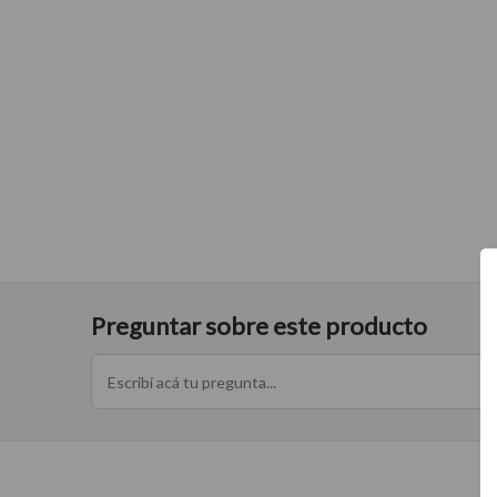
$39.850
$39.850
$28.850
00
00
00
Preguntar sobre este producto