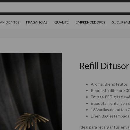
AMBIENTES
FRAGANCIAS
QUALITÉ
EMPRENDEDORES
SUCURSAL
Refill Difuso
Aroma: Blend Frutos 
Repuesto difusor 50
Envase PET gris fum
Etiqueta frontal con 
16 Varillas de rattan 
Linen Bag estampada 
Ideal para recargar tus env