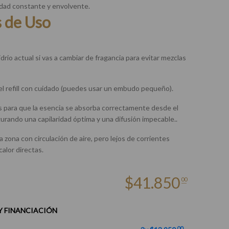
dad constante y envolvente.
s de Uso
drio actual si vas a cambiar de fragancia para evitar mezclas
el refill con cuidado (puedes usar un embudo pequeño).
s para que la esencia se absorba correctamente desde el
ando una capilaridad óptima y una difusión impecable..
a zona con circulación de aire, pero lejos de corrientes
alor directas.
$
41.850
00
Y FINANCIACIÓN
00