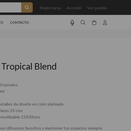
Registrarse
Acceder
Ver pedido
ES
CONTACTO
r Tropical Blend
Tropicales
0ml
é
detalles de diseño en color plateado
Claras 23 cms
reutilizable 15X30cms
ases difusores favoritos y mantener tus espacios siempre