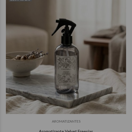
$20.850
00
$39.850
00
AROMATIZANTES
Aromatizante Velvet Freesias