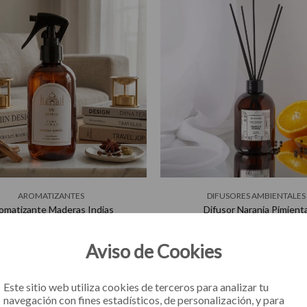
AROMATIZANTES
DIFUSORES AMBIENTALES
omatizante Maderas Indias
Difusor Naranja Pimient
33
33
Aviso de Cookies
3 cuotas de $11.283
3 cuotas de $13.283
Este sitio web utiliza cookies de terceros para analizar tu
navegación con fines estadísticos, de personalización, y para
DETALLES
DETALLES