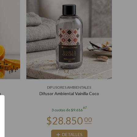
DIFUSORES AMBIENTALES
a
Difusor Ambiental Vainilla Coco
Difu
67
3 cuotas de $9.616
DETALLES