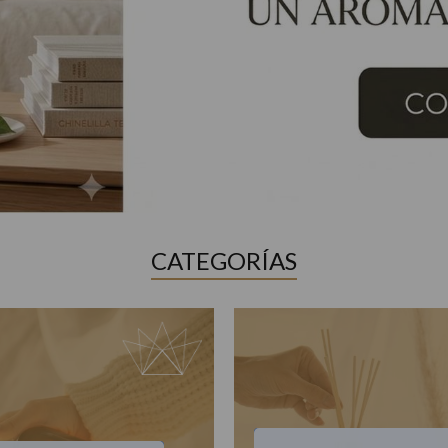
CATEGORÍAS
$28.850
$28.850
$20.850
0
00
00
0