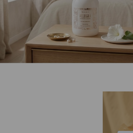
$20.850
$33.850
$39.850
00
00
0