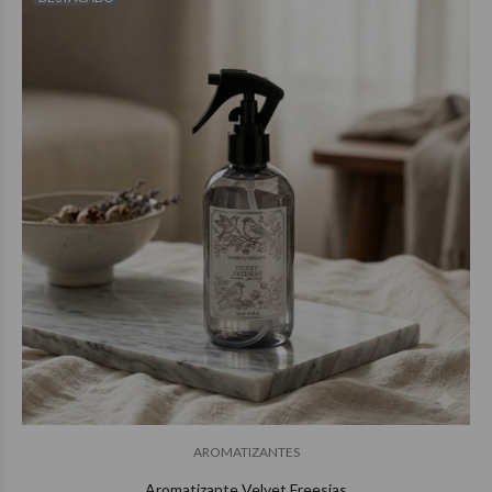
$20.850
00
$39.850
00
AROMATIZANTES
Aromatizante Velvet Freesias